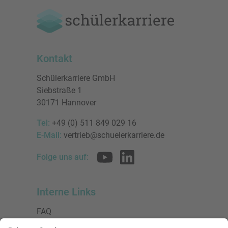
Kontakt
Schülerkarriere GmbH
Siebstraße 1
30171 Hannover
Tel:
+49 (0) 511 849 029 16
E-Mail:
vertrieb@schuelerkarriere.de
Folge uns auf:
Interne Links
FAQ
AGB