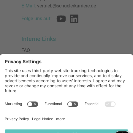
E-Mail:
vertrieb@schuelerkarriere.de
Folge uns auf:
Interne Links
FAQ
AGB
Datenschutzerklärung
Impressum
Presse
Urheberrecht
Barrierefreiheit
Mitglied bei:
Die Jungen Unternehmer
Wirtschaftsjunioren Deutschland e.V.
(WJD)